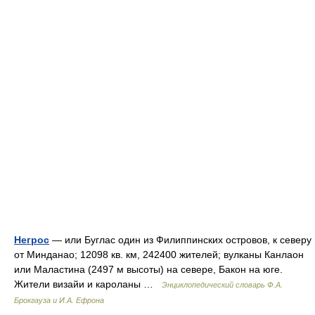
Негрос
— или Буглас один из Филиппинских островов, к северу
от Минданао; 12098 кв. км, 242400 жителей; вулканы Канлаон
или Маластина (2497 м высоты) на севере, Бакон на юге.
Жители визайи и кароланы …
Энциклопедический словарь Ф.А.
Брокгауза и И.А. Ефрона