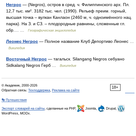
Негрос
— (Negros), остров в сред. ч. Филиппинского арх. Пл.
12,7 тыс. км². 3182 тыс. чел. (1990). Рельеф преим. горный,
высшая точка – вулкан Канлаон (2460 м, ч. одноимённого нац.
парка). На З. и СЗ. – плодородные равнины, сложенные гл.
обр.… …
Географическая энциклопедия
Леонес Негрос
— Полное название Клуб Депортиво Леонес …
Википедия
Восточный Негрос
— тагальск. Silangang Negros себуано
Sidkalang Negros Герб …
Википедия
© Академик, 2000-2026
18+
Обратная связь:
Техподдержка
,
Реклама на сайте
👣 Путешествия
Экспорт словарей на сайты
, сделанные на PHP,
Joomla,
Drupal,
WordPress, MODx.