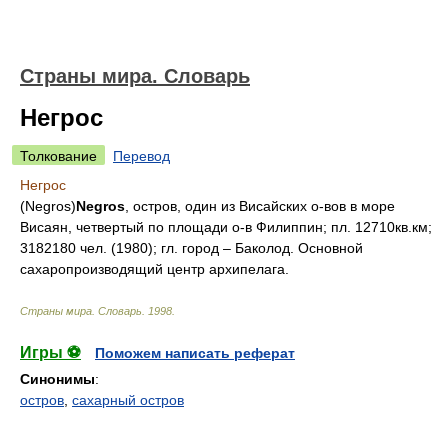
Страны мира. Словарь
Негрос
Толкование
Перевод
Негрос
(Negros)
Negros
, остров, один из Висайских о-вов в море
Висаян, четвертый по площади о-в Филиппин; пл. 12710кв.км;
3182180 чел. (1980); гл. город – Баколод. Основной
сахаропроизводящий центр архипелага.
Страны мира. Словарь
.
1998
.
Игры ⚽
Поможем написать реферат
Синонимы
:
остров
,
сахарный остров