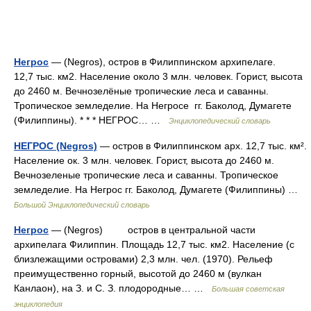
Негрос
— (Negros), остров в Филиппинском архипелаге.
12,7 тыс. км2. Население около 3 млн. человек. Горист, высота
до 2460 м. Вечнозелёные тропические леса и саванны.
Тропическое земледелие. На Негросе гг. Баколод, Думагете
(Филиппины). * * * НЕГРОС… …
Энциклопедический словарь
НЕГРОС (Negros)
— остров в Филиппинском арх. 12,7 тыс. км².
Население ок. 3 млн. человек. Горист, высота до 2460 м.
Вечнозеленые тропические леса и саванны. Тропическое
земледелие. На Негрос гг. Баколод, Думагете (Филиппины) …
Большой Энциклопедический словарь
Негрос
— (Negros) остров в центральной части
архипелага Филиппин. Площадь 12,7 тыс. км2. Население (с
близлежащими островами) 2,3 млн. чел. (1970). Рельеф
преимущественно горный, высотой до 2460 м (вулкан
Канлаон), на З. и С. З. плодородные… …
Большая советская
энциклопедия